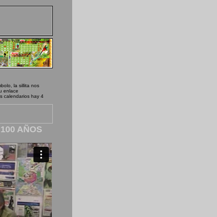
lo, la sillita nos
u enlace
s calendarios hay 4
 100 AÑOS