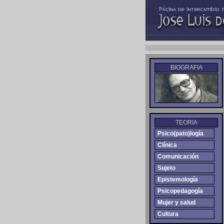
BIOGRAFIA
TEORIA
Psico(pato)logía
Clínica
Comunicación
Sujeto
Epistemología
Psicopedagogía
Mujer y salud
Cultura