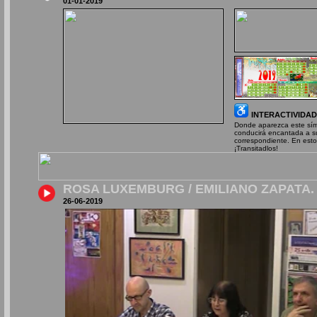
01-01-2019
INTERACTIVIDAD
Donde aparezca este símbo
conducirá encantada a s
correspondiente. En esto
¡Transitadlos!
ROSA LUXEMBURG / EMILIANO ZAPATA.
26-06-2019